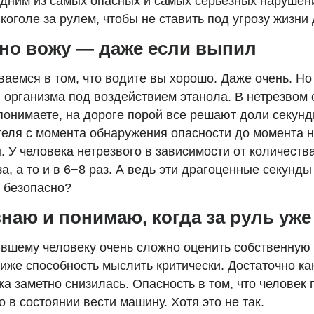
одним из самых опасных и самых серьезных нарушен
оголе за рулем, чтобы не ставить под угрозу жизни 
ьно вожу — даже если выпил
аемся в том, что водите вы хорошо. Даже очень. Но 
и организма под воздействием этанола. В нетрезвом 
понимаете, на дороге порой все решают доли секунд
ителя с момента обнаружения опасности до момента 
ы. У человека нетрезвого в зависимости от количеств
а, а то и в 6−8 раз. А ведь эти драгоценные секунды
м безопасно?
знаю и понимаю, когда за руль уже
пившему человеку очень сложно оценить собственную
ниже способность мыслить критически. Достаточно ка
а заметно снизилась. Опасность в том, что человек 
о в состоянии вести машину. Хотя это не так.