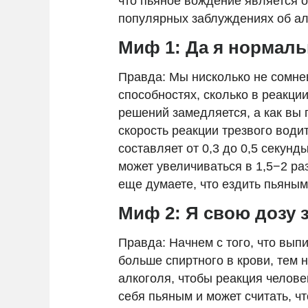
что пьяное вождение является 
популярных заблуждениях об алк
Миф 1: Да я нормал
Правда: Мы нисколько не сомнев
способностях, сколько в реакци
решений замедляется, а как вы 
скорость реакции трезвого вод
составляет от 0,3 до 0,5 секунд
может увеличиваться в 1,5−2 раз
еще думаете, что ездить пьяны
Миф 2: Я свою дозу 
Правда: Начнем с того, что вы
больше спиртного в крови, тем 
алкоголя, чтобы реакция человек
себя пьяным и может считать, чт