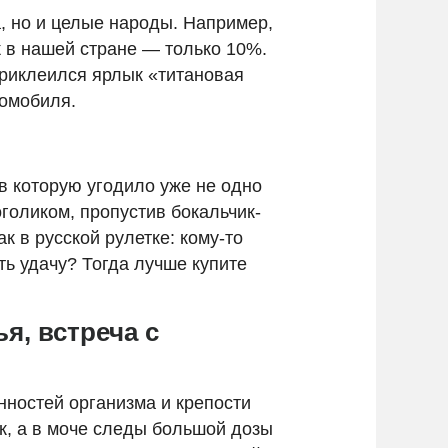
а, но и целые народы. Например,
к в нашей стране — только 10%.
приклеился ярлык «титановая
томобиля.
в которую угодило уже не одно
голиком, пропустив бокальчик-
к в русской рулетке: кому-то
ть удачу? Тогда лучше купите
я, встреча с
нностей организма и крепости
ок, а в моче следы большой дозы