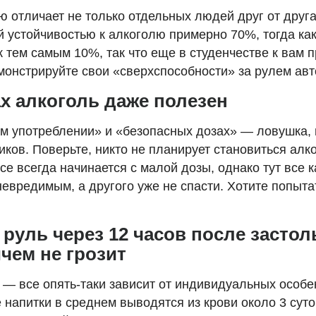
лю отличает не только отдельных людей друг от друг
й устойчивостью к алкоголю примерно 70%, тогда ка
к тем самым 10%, так что еще в студенчестве к вам 
емонстрируйте свои «сверхспособности» за рулем ав
х алкоголь даже полезен
ом употреблении» и «безопасных дозах» — ловушка, 
ков. Поверьте, никто не планирует становиться алко
се всегда начинается с малой дозы, однако тут все ка
невредимым, а другого уже не спасти. Хотите попыта
 руль через 12 часов после застоль
чем не грозит
— все опять-таки зависит от индивидуальных особе
е напитки в среднем выводятся из крови около 3 сут