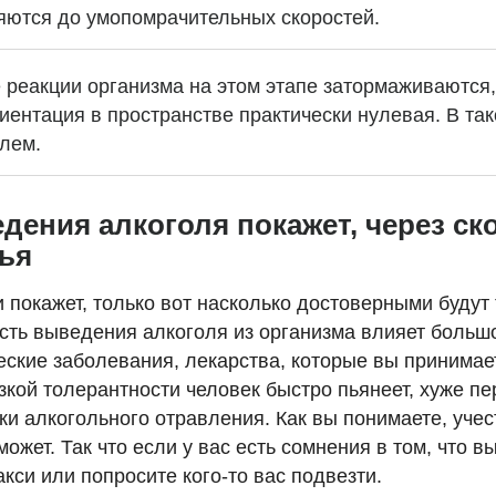
яются до умопомрачительных скоростей.
 реакции организма на этом этапе затормаживаются
риентация в пространстве практически нулевая. В та
улем.
дения алкоголя покажет, через ско
лья
и покажет, только вот насколько достоверными буду
рость выведения алкоголя из организма влияет больш
ические заболевания, лекарства, которые вы принима
изкой толерантности человек быстро пьянеет, хуже п
ки алкогольного отравления. Как вы понимаете, уче
может. Так что если у вас есть сомнения в том, что 
кси или попросите кого-то вас подвезти.