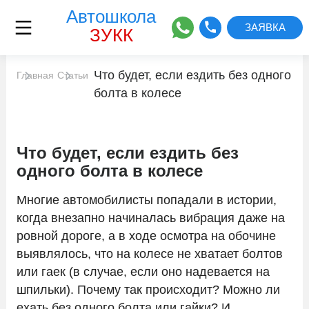
Автошкола
ЗАЯВКА
ЗУКК
Что будет, если ездить без одного
Главная
Адреса классов
Статьи
болта в колесе
Цены
Что будет, если ездить без
Автоинструкторы
одного болта в колесе
Многие автомобилисты попадали в истории,
Сведения об образовательной
когда внезапно начиналась вибрация даже на
организации
ровной дороге, а в ходе осмотра на обочине
выявлялось, что на колесе не хватает болтов
Отзывы
или гаек (в случае, если оно надевается на
шпильки). Почему так происходит? Можно ли
Расписание
ехать без одного болта или гайки? И