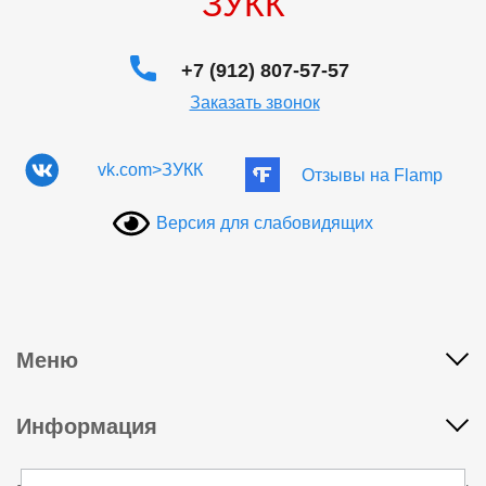
ЗУКК
+7 (912) 807-57-57
Заказать звонок
vk.com>ЗУКК
Отзывы на Flamp
Версия для слабовидящих
Меню
Адреса классов
Информация
Цены
Автоинструкторы
Пользовательское соглашение