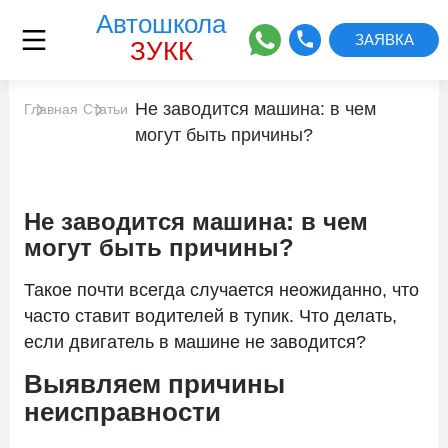
Автошкола
ЗАЯВКА
ЗУКК
Не заводится машина: в чем
Главная
Адреса классов
Статьи
могут быть причины?
Цены
Не заводится машина: в чем
Автоинструкторы
могут быть причины?
Такое почти всегда случается неожиданно, что
Сведения об образовательной
часто ставит водителей в тупик. Что делать,
организации
если двигатель в машине не заводится?
Отзывы
Выявляем причины
неисправности
Расписание